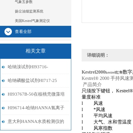
气象五参数
扬尘油烟监测系统
美国Kestrel气象测定仪
查看全部
相关文章
详细说明：
哈纳溴试剂HI93716-
Kestrel2000
数字
kestrel红隼
Kestrel® 2000
手持风速
01/HI93716-03
哈纳磷酸盐试剂HI717-25
产品简介
只须按下键钮，
Kestrel®
HI93767B-50在核桃壳微藻培
量度标准
l
风速
养基中N利用率检测应用
HI96714-哈纳HANNA氢离子
l
*风速
l
平均风速
计
意大利HANNA水质检测仪的
l
大气、水和雪温度
l
风寒指数