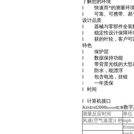
了解您的环境
传感器介绍
l
快速而*的测量环
l
可靠、可携带、易
设计品质
l
器械与零部件全装
l
稳定性设计保障环
l
获的叶轮，客户可
特色
l
保护层
l
数据保持功能
l
带背景光线的大型
l
防水，能漂浮
l
包含电池，挂链
l
一年质保
l
时间
l
计算机接口
Kestrel2000
数字
kestrel红隼
测量反应时间
单位
风速
(
空气速度
)1
秒
mph
ft/min
km/h