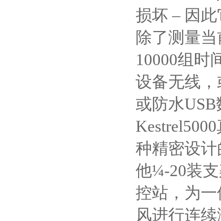
损坏
–
因此
除了测量当
10000
组时
设备无线，
或防水
USB
Kestrel5000
种精密设计
他
¼-20
装支
控站，为一
风进行连续