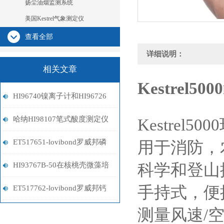
扬尘油烟监测系统
美国Kestrel气象测定仪
查看全部
详细说明：
相关文章
Kestrel5000
HI96740镍离子计和HI96726
镍离子计选型指南
哈纳HI98107笔式酸度测定仪
Kestrel5000
ET517651-lovibond罗威邦磷
用于消防，
酸盐试剂
HI93767B-50在核桃壳微藻培
科学和登山
养基中N利用率检测应用
手持式，便
ET517762-lovibond罗威邦钙
测量风速
/
试剂