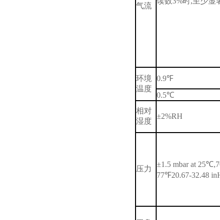
读数
3%
时
,
至少显
气流
环境
0.9℉
温度
0.5℃
相对
±2%RH
湿度
±1.5 mbar at 25℃,7
压力
77℉20.67-32.48 inH