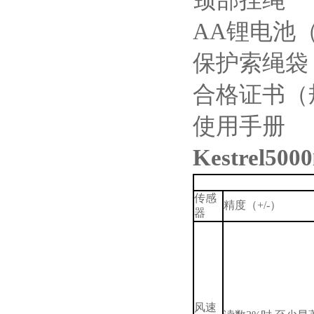
颈部挂绳
AA
锂电池
保护索绳袋
合格证书（
使用手册
Kestrel5000
传感
精度（
+/-
）
器
风速