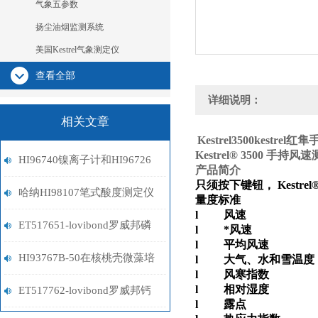
气象五参数
扬尘油烟监测系统
美国Kestrel气象测定仪
查看全部
详细说明：
相关文章
Kestrel3500
kestrel
Kestrel® 3500 手持风
HI96740镍离子计和HI96726
产品简介
只须按下键钮，
Kestrel
镍离子计选型指南
哈纳HI98107笔式酸度测定仪
量度标准
l 风速
ET517651-lovibond罗威邦磷
l *风速
l 平均风速
酸盐试剂
HI93767B-50在核桃壳微藻培
l 大气、水和雪温度
l 风寒指数
l 相对湿度
养基中N利用率检测应用
ET517762-lovibond罗威邦钙
l 露点