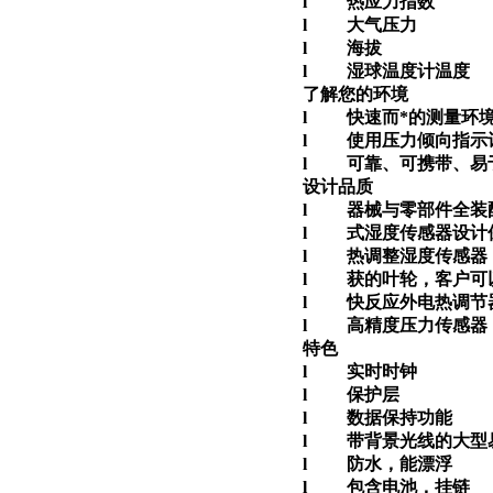
l 热应力指数
试剂
l 大气压力
l 海拔
l 湿球温度计温度
了解您的环境
l 快速而*的测量环
l 使用压力倾向指示
l 可靠、可携带、易
设计品质
l 器械与零部件全装
l 式湿度传感器设计
l 热调整湿度传感器
l 获的叶轮，客户可
l 快反应外电热调节
l 高精度压力传感器
特色
l 实时时钟
l 保护层
l 数据保持功能
l 带背景光线的大型
l 防水，能漂浮
l 包含电池，挂链