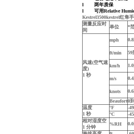
l 两年质保
l
可用
Relative Humid
Kestrel3500
kestrel
测量反应时
单位
*
间
0.8
mph
59
ft/min
风速
(
空气速
1.0
km/h
度
)
1 秒
0.4
m/s
0.6
knots
Beaufort
0
温度
°F
-49
1 秒
°C
-45
相对湿度空
0.0
%RH
1 分钟
海拔高度
ft
-6