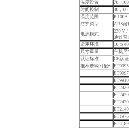
温度设置
70 , 100
时间控制
30
，
60
温度范围
Pt100A
防护类型
ABS
耐
230 V /
电源模式
通过背
适用环境
10 to 4
尺寸重量
主机尺
认证标准
CE
认证
推荐选购附配件
ET999
ET999
ET991
ET2420
ET2420
ET2420
ET2140
ET1976
ET4189