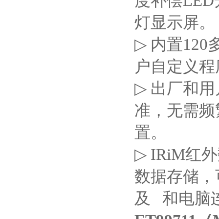
度补偿
LED
灯显示屏。
▷
内置
120
户自定义程
▷
出厂和用
准，无需频
置。
▷
IRiM
红外
数据存储，
及
和电脑