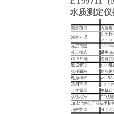
ET99711（
水质测定仪
技术规格
ET9971
测量项目
内置近
防水样
光学系统
430nm
光度范围
2600mA
校准模式
采用
S
GLP
功能
内置实
数据管理
1000
组
操作面板
耐腐蚀
电源模式
4×1.5
适用环境
5 to 40
尺寸重量
主机尺
认证标准
CE
认证
加热消解处理器技术指
消解数量
可同时