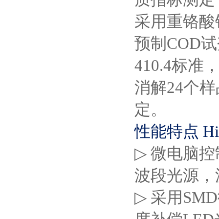
采用重铬酸
预制
COD
试
410.4
标准
消解
24
个样
定。
性能特点
Hi
▷
微电脑控
波段光源，
▷
采用
SMD