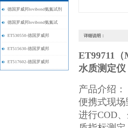
德国罗威邦lovibond氨氮试剂
的储存条件与使用注意事项
德国罗威邦lovibond氨氮试
剂：环保监测的重要工具
ET530550-德国罗威邦
详细说明：
Lovibond铁试剂
ET515630-德国罗威邦
ET99711（
Lovibond镍试剂
ET517602-德国罗威邦
水质测定仪
Lovibond铝试剂
产品介绍：
便携式现场
进行
COD
、
质指标测定