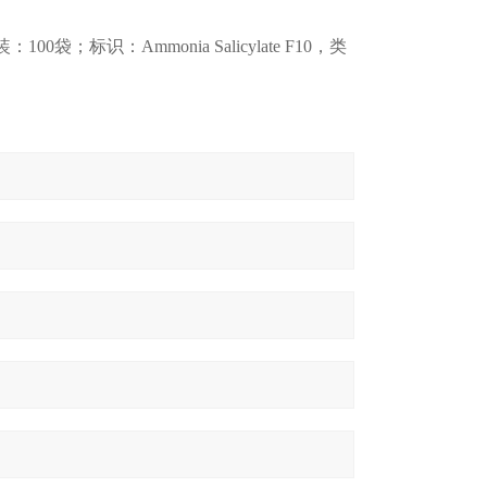
0袋；标识：Ammonia Salicylate F10，类