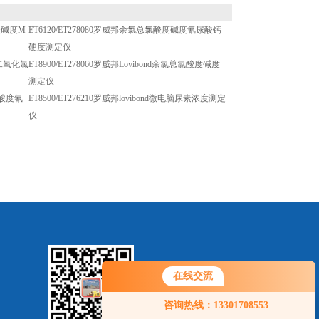
尿酸碱度M
ET6120/ET278080罗威邦余氯总氯酸度碱度氰尿酸钙
硬度测定仪
总氯二氧化氯
ET8900/ET278060罗威邦Lovibond余氯总氯酸度碱度
测定仪
总氯酸度氰
ET8500/ET276210罗威邦lovibond微电脑尿素浓度测定
仪
在线交流
您好！欢迎前来咨询，很高兴为您
咨询热线：13301708553
服务，请问您要咨询什么问题呢？