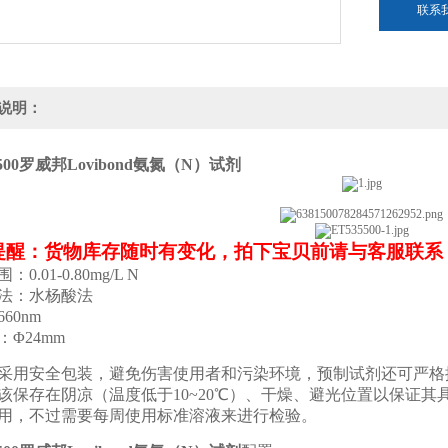
联系
说明：
500
罗威邦Lovibond氨氮（N）试剂
提醒：货物库存随时有变化，拍下宝贝前请与客服联系
0.01-0.80mg/L N
法：水杨酸法
60nm
：Φ24mm
采用安全包装，避免伤害使用者和污染环境，预制试剂还可严格
该保存在阴凉（温度低于10~20℃）、干燥、避光位置以保证
用，不过需要每周使用标准溶液来进行检验。