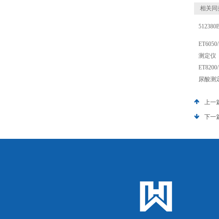
相关同
51238
ET60
测定仪
ET820
尿酸测
上一
下一