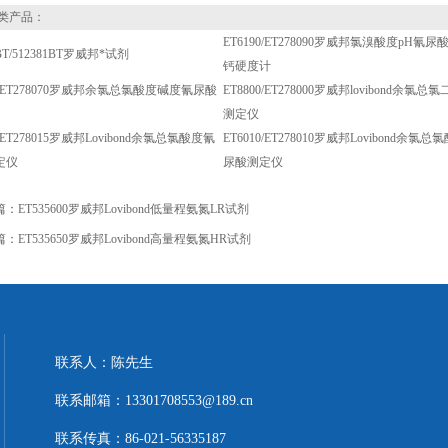
类产品：
ET6190/ET278090罗威邦氯溴酸度pH氰
0BT/512381BT罗威邦*试剂
钙硬度计
50/ET278070罗威邦余氯总氯酸度碱度氰尿酸
ET8800/ET278000罗威邦lovibond余氯
测定仪
0/ET278015罗威邦Lovibond余氯总氯酸度氰
ET6010/ET278010罗威邦Lovibond余氯
定仪
尿酸测定仪
篇：
ET535600罗威邦Lovibond低量程氨氮LR试剂
篇：
ET535650罗威邦Lovibond高量程氨氮HR试剂
联系人：陈先生
联系邮箱：13301708553@189.cn
联系传真：86-021-56335187