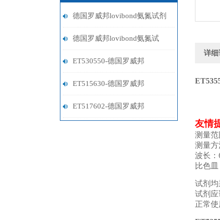
德国罗威邦lovibond氨氮试剂
的储存条件与使用注意事项
德国罗威邦lovibond氨氮试
详细
剂：环保监测的重要工具
ET530550-德国罗威邦
ET535
Lovibond铁试剂
ET515630-德国罗威邦
Lovibond镍试剂
ET517602-德国罗威邦
友情
Lovibond铝试剂
测量范围：
测量方
波长：6
比色皿
试剂均
试剂应
正常使