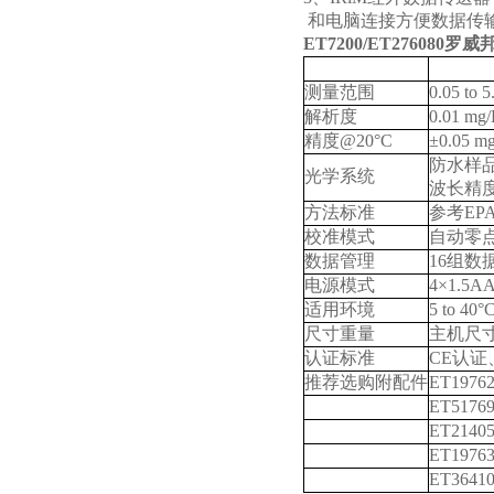
和电脑连接方便数据传
ET7200/ET276080
罗威邦
技术规格
ET7200
测量范围
0.05 to 
解析度
0.01 mg/
精度
@20°C
±0.05 m
防水样
光学系统
波长精
方法标准
参考
EP
校准模式
自动零
数据管理
16
组数
电源模式
4×1.5A
适用环境
5 to 40°
尺寸重量
主机尺
认证标准
CE
认证
推荐选购附配件
ET1976
ET5176
ET2140
ET1976
ET3641