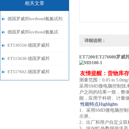
相关文章
德国罗威邦lovibond氨氮试剂
的储存条件与使用注意事项
德国罗威邦lovibond氨氮试
详细说明：
剂：环保监测的重要工具
ET530550-德国罗威邦
ET7200/ET276080
罗威邦
Lovibond铁试剂
ET515630-德国罗威邦
Lovibond镍试剂
ET517602-德国罗威邦
友情提醒：货物库
测量范围
：
0.05 to 5.0mg
Lovibond铝试剂
采用
SMD
微电脑控制技
户之间的结果一致，整
能，应用于科研、计量
性能特点
Highlights
1、
采用
SMD
微电脑控制
示屏。
2、
出厂和用户自定义双
3、
IRiM
红外数据传送器