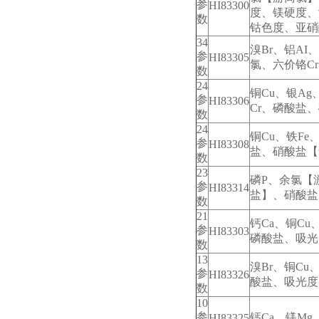
参
HI83300
度、镁硬度、
数
钴色度、亚硝
34
溴Br、铝AI
参
HI83305
氯、六价铬C
数
24
铜Cu、银A
参
HI83306
Cr、磷酸盐
数
24
铜Cu、铁F
参
HI83308
盐、硝酸盐【
数
23
磷P、余氯【
参
HI83314
盐】、硝酸盐
数
21
钙Ca、铜C
参
HI83303
磷酸盐、吸光
数
13
溴Br、铜C
参
HI83326
酸盐、吸光度
数
10
参
钙Ca、镁M
HI83325