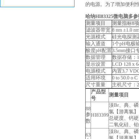
的电源。为了增加便利性
哈纳HI83325微电脑多
测量项目
测量指标
8
滤波器带宽
8 nm ±1.0 n
光源
模式
硅光电探测
输入通道
1
个
pH
电极
酸度
pH
配置
3.5mm
接口
数据管理
数据存储：
显示设置
LCD 128 x 6
电源模式
内置
3.7 VD
适用环境
0 to 50.0 o C
尺寸重量
主机尺寸
：
2
产品型
测量项目
号
溴Br、典、磷
88
氯【游离氯】
参
HI83399
总硬度、钙硬
数
二氧化硅、铂
溴Br、
典
、磷
63
氯【游离氯】