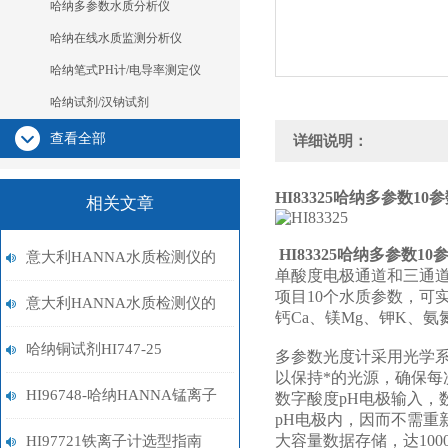
哈纳多参数水质分析仪
哈纳在线水质监测分析仪
哈纳笔式PH计/电导率测定仪
哈纳试剂/汉钠试剂
查看全部
详细说明：
HI83325
哈纳多参数10
相关文章
HI83325
哈纳多参数10
意大利HANNA水质检测仪的
单酸度电极通道和三通
项目10个水质参数，可
多种应用领域与优势概述
意大利HANNA水质检测仪的
钙Ca、镁Mg、钾K、
优点有哪些？
哈纳铜试剂HI747-25
多参数光度计采用光学系
以保持*的光源，确保每
HI96748-哈纳HANNA锰离子
数字酸度pH电极输入，
pH电极内，因而不需
计
大容量数据存储，达10
HI97721铁离子计选型指南