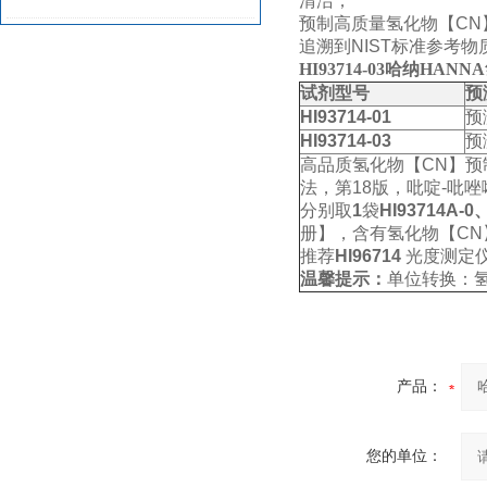
清洁；
预制高质量
氢
化物【
CN
余氯总氯选型指南
追溯到
NIST
标准参考物
HI93714-03
哈纳HANNA
试剂型号
预
HI93714-01
预
HI93714-03
预
高品质
氢
化物【
CN
】预
法，第
18
版，吡啶
-
吡唑
分别取
1
袋
HI93714A-0
册】，含有
氢
化物【
CN
推荐
HI96714
光度测定
温馨提示：
单位转换：
产品：
您的单位：