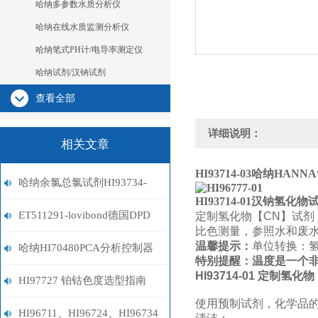
哈纳多参数水质分析仪
哈纳在线水质监测分析仪
哈纳笔式PH计/电导率测定仪
哈纳试剂/汉钠试剂
查看全部
详细说明：
相关文章
HI93714-03
哈纳HANNA
哈纳余氯总氯试剂HI93734-
HI93714-01
汉钠氢化物
01/HI93734-03
ET511291-lovibond德国DPD
定制氢化物【
CN
】
试剂
比色测量，
参照水和废水
温馨提示：
单位转换：
试剂
哈纳HI70480PCA分析控制器
特别提醒：
温度是一个
HI93714-01
定制
氢
化物
余氯试剂套装
HI97727 铂钴色度选型指南
使用预制试剂，化学品
HI96711、HI96724、HI96734