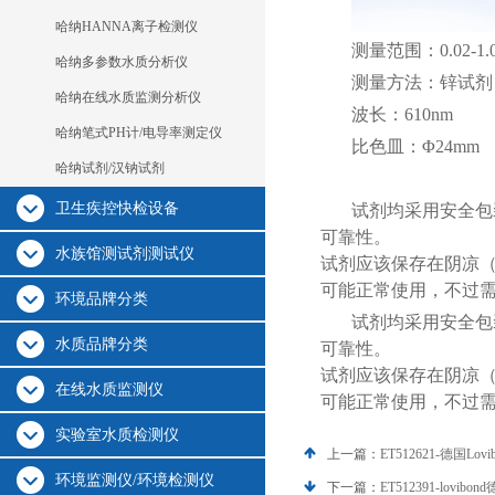
哈纳HANNA离子检测仪
测量范围：0.02-1.00
哈纳多参数水质分析仪
测量方法：锌试剂
哈纳在线水质监测分析仪
波长：610nm
哈纳笔式PH计/电导率测定仪
比色皿：Φ24mm
哈纳试剂/汉钠试剂
卫生疾控快检设备
试剂均采用安全包
可靠性。
水族馆测试剂测试仪
试剂应该保存在阴凉（
可能正常使用，不过
环境品牌分类
试剂均采用安全包
水质品牌分类
可靠性。
试剂应该保存在阴凉（
在线水质监测仪
可能正常使用，不过
实验室水质检测仪
上一篇：
ET512621-德国Lov
环境监测仪/环境检测仪
下一篇：
ET512391-lovib