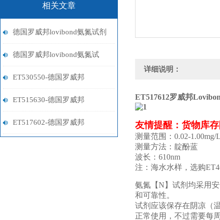
相关文章
德国罗威邦lovibond氨氮试剂
的储存条件与使用注意事项
德国罗威邦lovibond氨氮试
详细说明：
剂：环保监测的重要工具
ET530550-德国罗威邦
ET517612罗威邦Lovibo
Lovibond铁试剂
ET515630-德国罗威邦
Lovibond镍试剂
ET517602-德国罗威邦
友情提醒：货物库存
测量范围：0.02-1.00mg/L
Lovibond铝试剂
测量方法：靛酚蓝
波长：610nm
注：海水水样，选购ET4
氨氮【N】试剂均采用
和可靠性。
试剂应该保存在阴凉（温
正常使用，不过需要每