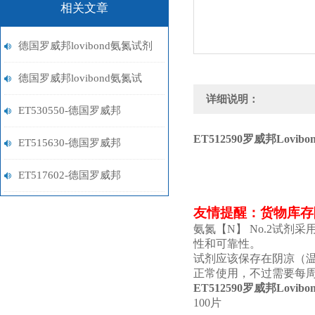
相关文章
德国罗威邦lovibond氨氮试剂
的储存条件与使用注意事项
德国罗威邦lovibond氨氮试
详细说明：
剂：环保监测的重要工具
ET530550-德国罗威邦
ET512590
罗威邦Lovibo
Lovibond铁试剂
ET515630-德国罗威邦
Lovibond镍试剂
ET517602-德国罗威邦
Lovibond铝试剂
友情提醒：货物库存
氨氮【N】 No.2试
性和可靠性。
试剂应该保存在阴凉（温
正常使用，不过需要每
ET512590
罗威邦Lovibo
100片