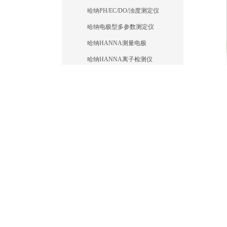
哈纳PH/EC/DO/浊度测定仪
哈纳电极型多参数测定仪
哈纳HANNA测量电极
哈纳HANNA离子检测仪
哈纳多参数水质分析仪
哈纳在线水质监测分析仪
哈纳笔式PH计/电导率测定仪
哈纳试剂/汉钠试剂
卫生疾控快检设备
水族馆测试剂测试仪
环境品牌分类
水质品牌分类
在线水质监测仪